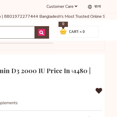
Customer Care
বাংলা
) 8801972277444 Bangladesh's Most Trusted Online Shop for Baby F
0
CART: ৳ 0
min D3 2000 IU Price In ৳1480 |
pplements