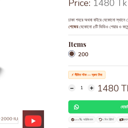
Price:
1480 Tk
ঢাকা শহরে অথবা বাইরে যেকোনো স্থানে ড
পেজের
যেকোনো ৫টি ভিডিও শেয়ার ও কমেন্ট
Items
200
⚡ সীমিত স্টক — দ্রুত নিন!
1480
T
হোয়
১০০% অরিজিনাল
৭ দিন রিটার্ন
ক্যা