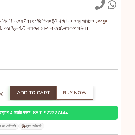
েলিভারি চার্জের উপর ৫০% ডিসকাউন্ট দিচ্ছি! এর জন্য আমাদের
ফেসবুক
 করে স্ক্রিনশটটি আমাদের ইনবক্স বা হোয়াটসঅ্যাপে পাঠান।
k
ADD TO CART
BUY NOW
াটস্যাপ এ অর্ডার করুন: 8801972277444
শ অন ডেলিভারি
দ্রুত ডেলিভারি