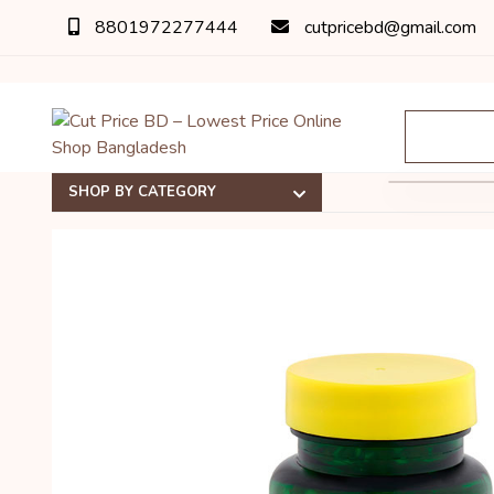
8801972277444
cutpricebd@gmail.com
অর
SHOP BY CATEGORY