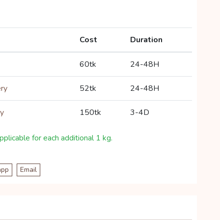
Cost
Duration
60tk
24-48H
ery
52tk
24-48H
ry
150tk
3-4D
plicable for each additional 1 kg.
app
Email