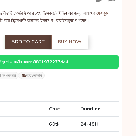
েলিভারি চার্জের উপর ৫০% ডিসকাউন্ট দিচ্ছি! এর জন্য আমাদের
ফেসবুক
 করে স্ক্রিনশটটি আমাদের ইনবক্স বা হোয়াটসঅ্যাপে পাঠান।
ADD TO CART
BUY NOW
াটস্যাপ এ অর্ডার করুন: 8801972277444
শ অন ডেলিভারি
দ্রুত ডেলিভারি
Cost
Duration
60tk
24-48H