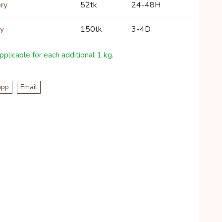
ery
52tk
24-48H
ry
150tk
3-4D
plicable for each additional 1 kg.
app
Email