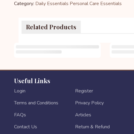
Category:
Daily Essentials
Personal Care Essentials
Related Products
Useful Links
Login
Register
Terms and Conditions
Privacy Policy
FAQs
Articles
Contact Us
Return & Refund