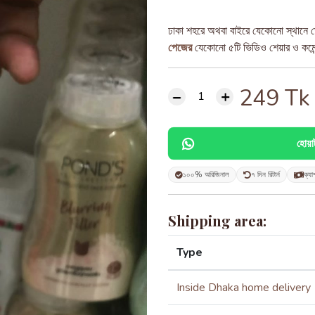
ঢাকা শহরে অথবা বাইরে যেকোনো স্থানে ড
পেজের
যেকোনো ৫টি ভিডিও শেয়ার ও কমেন্ট
249
Tk
হোয়
১০০% অরিজিনাল
৭ দিন রিটার্ন
ক্যা
Shipping area:
Type
Inside Dhaka home delivery