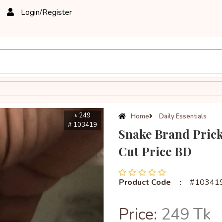
Login/Register
৳ 249
Home
Daily Essentials
# 103419
Snake Brand Prick
Cut Price BD
Product Code
:
#10341
Price:
249 Tk