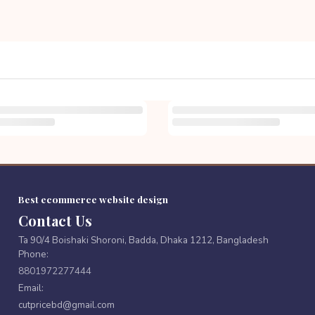
Best ecommerce website design
Contact Us
Ta 90/4 Boishaki Shoroni, Badda, Dhaka 1212, Bangladesh
Phone:
8801972277444
Email:
cutpricebd@gmail.com