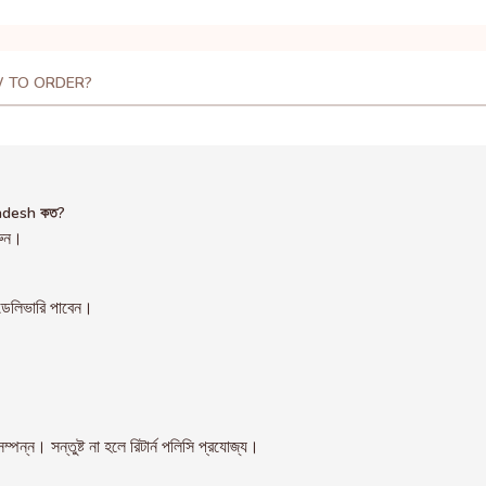
 TO ORDER?
adesh কত?
রুন।
েলিভারি পাবেন।
। সন্তুষ্ট না হলে রিটার্ন পলিসি প্রযোজ্য।