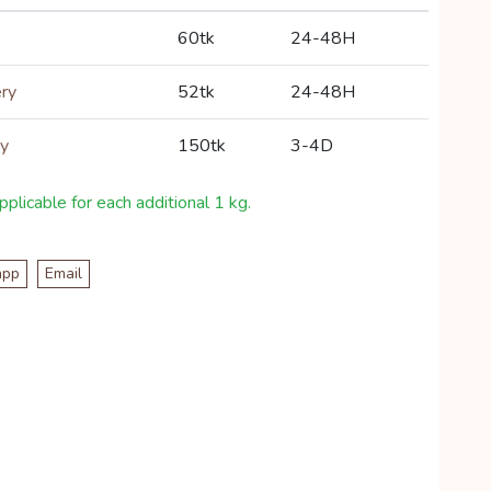
60tk
24-48H
ery
52tk
24-48H
ry
150tk
3-4D
plicable for each additional 1 kg.
app
Email