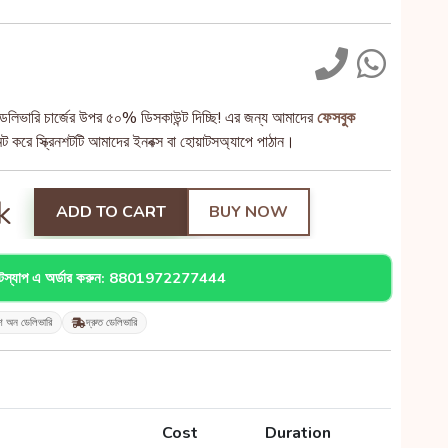
েলিভারি চার্জের উপর ৫০% ডিসকাউন্ট দিচ্ছি! এর জন্য আমাদের
ফেসবুক
 করে স্ক্রিনশটটি আমাদের ইনবক্স বা হোয়াটসঅ্যাপে পাঠান।
k
ADD TO CART
BUY NOW
াটস্যাপ এ অর্ডার করুন: 8801972277444
শ অন ডেলিভারি
দ্রুত ডেলিভারি
Cost
Duration