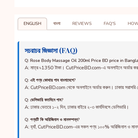
ENGLISH
বাংলা
REVIEWS
FAQ'S
HOW
সচরাচর জিজ্ঞাসা (FAQ)
Q: Rose Body Massage Oil 200ml Price BD price in Bangl
A: মাত্র ৳1350 টাকা। CutPriceBD.com-এ অনলাইনে অর্ডার ক
Q: এই পণ্য কোথায় পাব বাংলাদেশে?
A: CutPriceBD.com থেকে অনলাইনে অর্ডার করুন। ঢাকায় সরাসরি ড
Q: ডেলিভারি কতদিনে পাব?
A: ঢাকার ভেতরে ১-২ দিন, ঢাকার বাইরে ২-৩ কার্যদিবসে ডেলিভারি।
Q: পণ্যটি কি অরিজিনাল ও মানসম্পন্ন?
A: হ্যাঁ, CutPriceBD.com-এর সকল পণ্য ১০০% অরিজিনাল ও মানসম্পন্ন