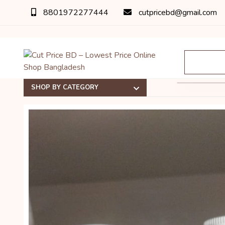
8801972277444
cutpricebd@gmail.com
অর্ডার
SHOP BY CATEGORY