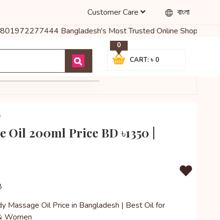
Customer Care
বাংলা
801972277444 Bangladesh's Most Trusted Online Shop for Baby Food,
0
CART: ৳ 0
s
 Oil 200ml Price BD ৳1350 |
8
 Massage Oil Price in Bangladesh | Best Oil for
 & Women