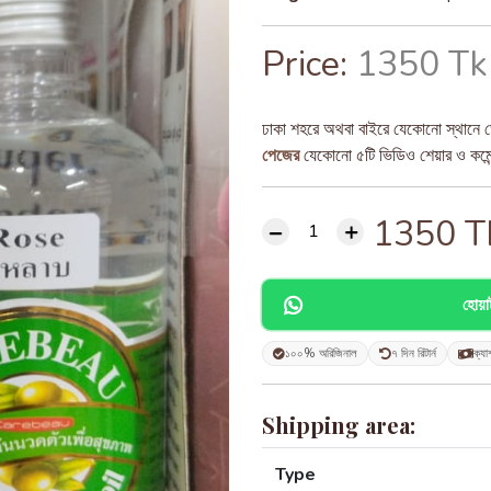
Price:
1350 Tk
ঢাকা শহরে অথবা বাইরে যেকোনো স্থানে ড
পেজের
যেকোনো ৫টি ভিডিও শেয়ার ও কমেন্ট
1350
T
হোয়
১০০% অরিজিনাল
৭ দিন রিটার্ন
ক্যা
Shipping area:
Type