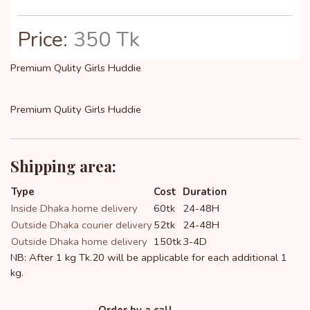
Price:
350 Tk
Premium Qulity Girls Huddie
Premium Qulity Girls Huddie
Shipping area:
Type
Cost
Duration
Inside Dhaka home delivery
60tk
24-48H
Outside Dhaka courier delivery
52tk
24-48H
Outside Dhaka home delivery
150tk
3-4D
NB: After 1 kg Tk.20 will be applicable for each additional 1
kg.
Order by a call