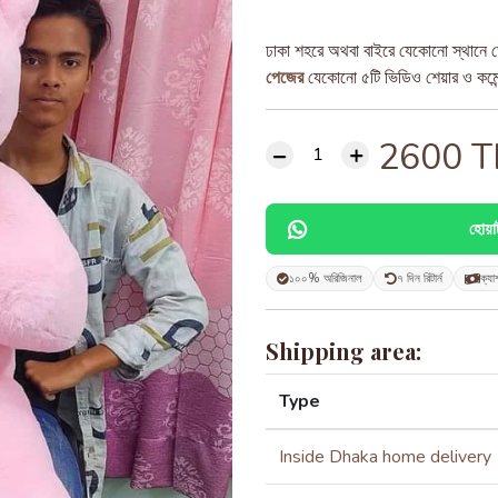
ঢাকা শহরে অথবা বাইরে যেকোনো স্থানে ড
পেজের
যেকোনো ৫টি ভিডিও শেয়ার ও কমেন্ট
2600
T
হোয়
১০০% অরিজিনাল
৭ দিন রিটার্ন
ক্যা
Shipping area:
Type
Inside Dhaka home delivery