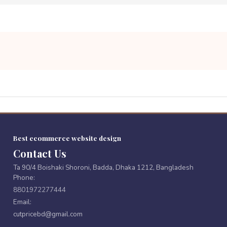
Best ecommerce website design
Contact Us
Ta 90/4 Boishaki Shoroni, Badda, Dhaka 1212, Bangladesh
Phone:
8801972277444
Email:
cutpricebd@gmail.com