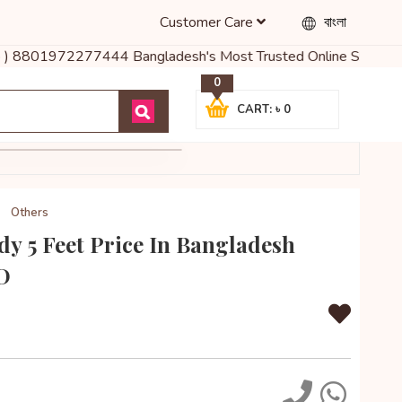
Customer Care
বাংলা
p ) 8801972277444 Bangladesh's Most Trusted Online Shop for Baby
0
CART: ৳ 0
Others
dy 5 Feet Price In Bangladesh
D