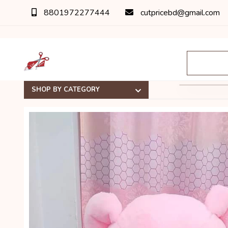
8801972277444
cutpricebd@gmail.com
SHOP BY CATEGORY