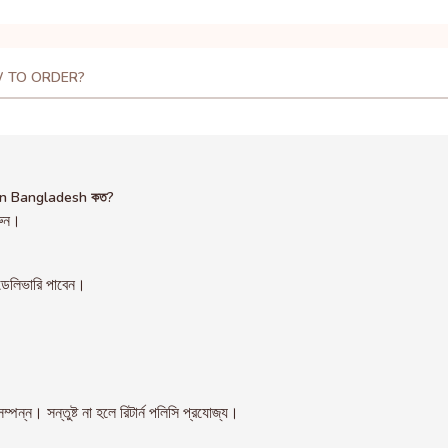
 TO ORDER?
 in Bangladesh কত?
রুন।
েলিভারি পাবেন।
। সন্তুষ্ট না হলে রিটার্ন পলিসি প্রযোজ্য।