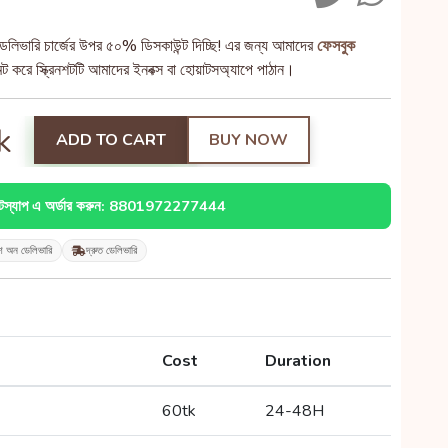
েলিভারি চার্জের উপর ৫০% ডিসকাউন্ট দিচ্ছি! এর জন্য আমাদের
ফেসবুক
 করে স্ক্রিনশটটি আমাদের ইনবক্স বা হোয়াটসঅ্যাপে পাঠান।
k
ADD TO CART
BUY NOW
াটস্যাপ এ অর্ডার করুন: 8801972277444
শ অন ডেলিভারি
দ্রুত ডেলিভারি
Cost
Duration
60tk
24-48H