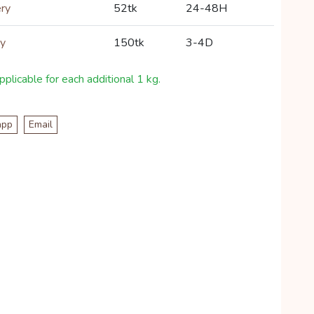
ery
52tk
24-48H
ry
150tk
3-4D
plicable for each additional 1 kg.
app
Email