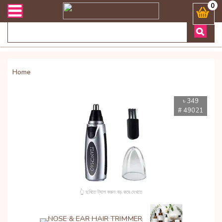
লিভারী সংক্রান্ত যেকোনো জিজ্ঞাসায় কল করুনঃ ( Whatsapp ) 880197227744
0
Home
৳ 349
# 49021
👆 ছবিতে ট্যাপ করুন বড় করে দেখতে