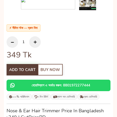
⚡ সীমিত স্টক — দ্রুত নিন!
349
Tk
ADD TO CART
BUY NOW
হোয়াটস্যাপ এ অর্ডার করুন: 8801972277444
১০০% অরিজিনাল
৭ দিন রিটার্ন
ক্যাশ অন ডেলিভারি
দ্রুত ডেলিভারি
Nose & Ear Hair Trimmer Price In Bangladesh