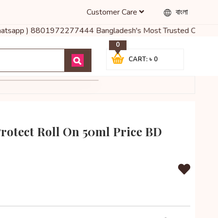
Customer Care
বাংলা
( Whatsapp ) 8801972277444 Bangladesh's Most Trusted Online Shop 
0
CART: ৳ 0
Protect Roll On 50ml Price BD