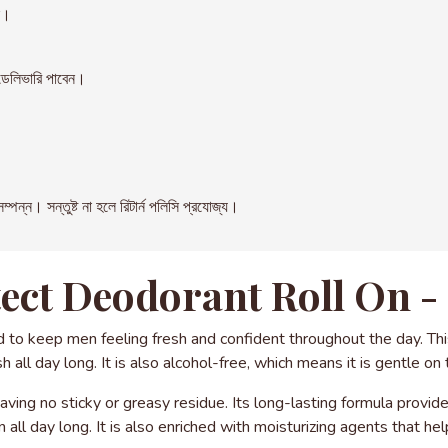
ন।
েলিভারি পাবেন।
। সন্তুষ্ট না হলে রিটার্ন পলিসি প্রযোজ্য।
tect Deodorant Roll On -
to keep men feeling fresh and confident throughout the day. This 
 all day long. It is also alcohol-free, which means it is gentle on
leaving no sticky or greasy residue. Its long-lasting formula prov
all day long. It is also enriched with moisturizing agents that help