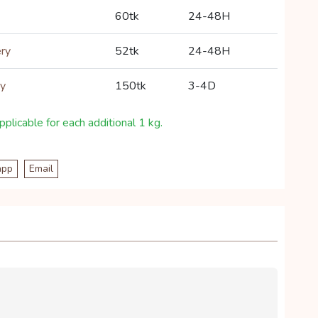
60tk
24-48H
ery
52tk
24-48H
ry
150tk
3-4D
plicable for each additional 1 kg.
app
Email