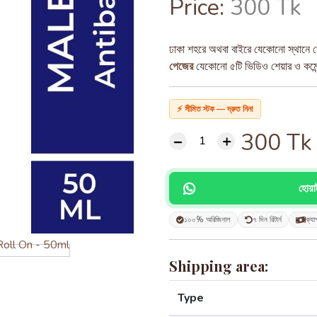
Price:
300 Tk
ঢাকা শহরে অথবা বাইরে যেকোনো স্থানে ড
পেজের
যেকোনো ৫টি ভিডিও শেয়ার ও কমেন্ট
⚡ সীমিত স্টক — দ্রুত নিন!
300
Tk
হোয়
১০০% অরিজিনাল
৭ দিন রিটার্ন
ক্যা
Shipping area:
Type