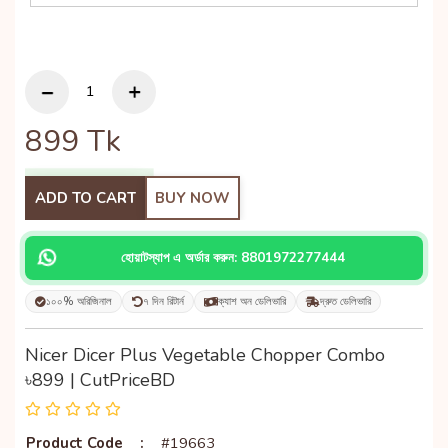
899
Tk
ADD TO CART
BUY NOW
হোয়াটস্যাপ এ অর্ডার করুন: 8801972277444
১০০% অরিজিনাল
৭ দিন রিটার্ন
ক্যাশ অন ডেলিভারি
দ্রুত ডেলিভারি
Nicer Dicer Plus Vegetable Chopper Combo
৳899 | CutPriceBD
Product Code
:
#19663