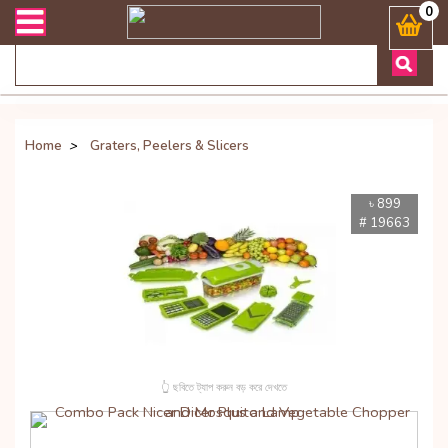
 সংক্রান্ত যেকোনো জিজ্ঞাসায় কল করুনঃ ( Whatsapp ) 8801972277444 Ban
0
Home
>
Graters, Peelers & Slicers
৳ 899
# 19663
👆 ছবিতে ট্যাপ করুন বড় করে দেখতে