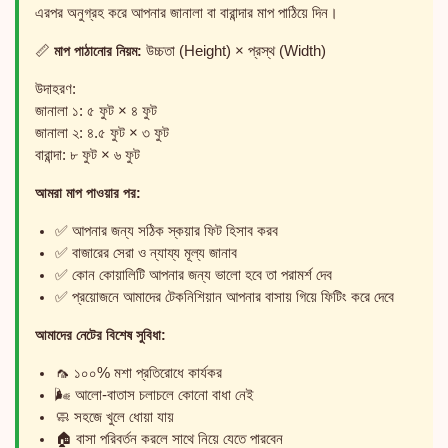
এরপর অনুগ্রহ করে আপনার জানালা বা বারান্দার মাপ পাঠিয়ে দিন।
📏
মাপ পাঠানোর নিয়ম:
উচ্চতা (Height) × প্রস্থ (Width)
উদাহরণ:
জানালা ১: ৫ ফুট × ৪ ফুট
জানালা ২: ৪.৫ ফুট × ৩ ফুট
বারান্দা: ৮ ফুট × ৬ ফুট
আমরা মাপ পাওয়ার পর:
✅ আপনার জন্য সঠিক স্কয়ার ফিট হিসাব করব
✅ বাজারের সেরা ও ন্যায্য মূল্য জানাব
✅ কোন কোয়ালিটি আপনার জন্য ভালো হবে তা পরামর্শ দেব
✅ প্রয়োজনে আমাদের টেকনিশিয়ান আপনার বাসায় গিয়ে ফিটিং করে দেবে
আমাদের নেটের বিশেষ সুবিধা:
🦟 ১০০% মশা প্রতিরোধে কার্যকর
🌬️ আলো-বাতাস চলাচলে কোনো বাধা নেই
🧼 সহজে খুলে ধোয়া যায়
🏠 বাসা পরিবর্তন করলে সাথে নিয়ে যেতে পারবেন