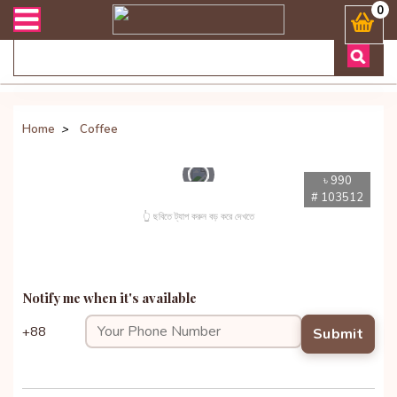
 এবং ডেলিভারী সংক্রান্ত যেকোনো জিজ্ঞাসায় কল করুনঃ ( Whatsapp ) 88019
0
Home
>
Coffee
৳ 990
# 103512
👆 ছবিতে ট্যাপ করুন বড় করে দেখতে
Notify me when it's available
+88
Submit