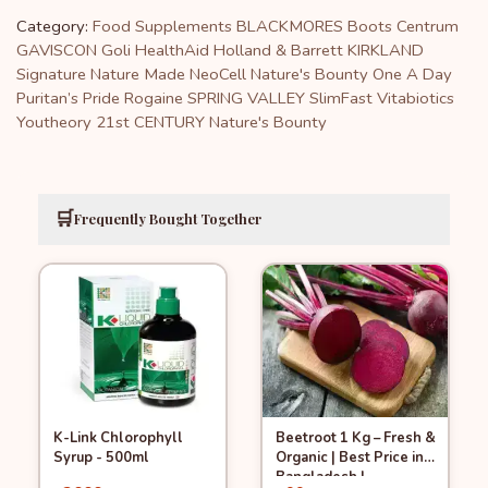
Category:
Food Supplements
BLACKMORES
Boots
Centrum
GAVISCON
Goli
HealthAid
Holland & Barrett
KIRKLAND
Signature
Nature Made
NeoCell
Nature's Bounty
One A Day
Puritan’s Pride
Rogaine
SPRING VALLEY
SlimFast
Vitabiotics
Youtheory
21st CENTURY
Nature's Bounty
🛒
Frequently Bought Together
K-Link Chlorophyll
Beetroot 1 Kg – Fresh &
Quick View
Quick View
Add to Cart
Add to Cart
Syrup - 500ml
Organic | Best Price in
Bangladesh |