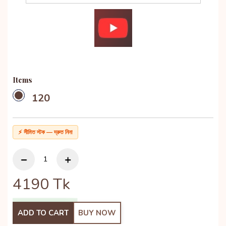
Items
120
⚡ সীমিত স্টক — দ্রুত নিন!
4190
Tk
ADD TO CART
BUY NOW