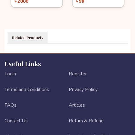
৳ 2000
৳ 99
CutPriceBD
Related Products
Useful Links
Login
Register
Terms and Conditions
Privacy Policy
FAQs
Articles
Contact Us
Return & Refund