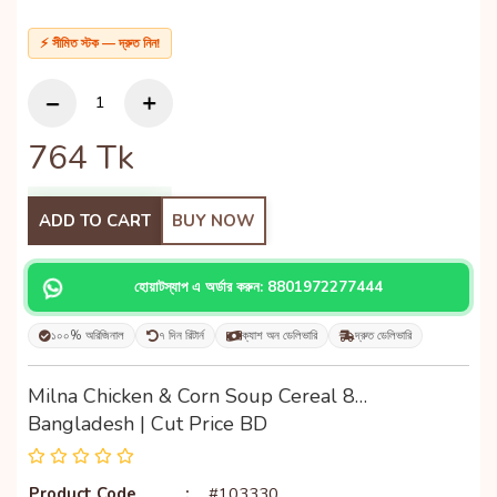
⚡ সীমিত স্টক — দ্রুত নিন!
764
Tk
ADD TO CART
BUY NOW
হোয়াটস্যাপ এ অর্ডার করুন: 8801972277444
১০০% অরিজিনাল
৭ দিন রিটার্ন
ক্যাশ অন ডেলিভারি
দ্রুত ডেলিভারি
Milna Chicken & Corn Soup Cereal 8…
Bangladesh | Cut Price BD
Product Code
:
#103330