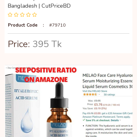
Bangladesh | CutPriceBD
Product Code
:
#79710
Price:
395 Tk