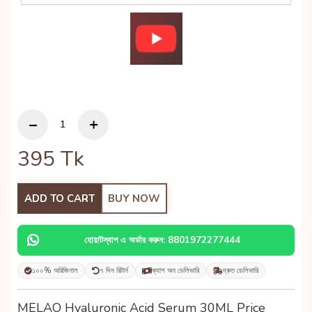
395
Tk
ADD TO CART
BUY NOW
হোয়াটস্যাপ এ অর্ডার করুন: 8801972277444
১০০% অরিজিনাল
৭ দিন রিটার্ন
ক্যাশ অন ডেলিভারি
দ্রুত ডেলিভারি
MELAO Hyaluronic Acid Serum 30ML Price