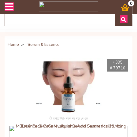
ভারী সংক্রান্ত যেকোনো জিজ্ঞাসায় কল করুনঃ ( Whatsapp ) 8801972277444
0
Home
>
Serum & Essence
৳ 395
# 79710
👆 ছবিতে ট্যাপ করুন বড় করে দেখতে