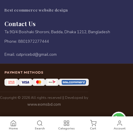
Best ecommerce website design
Contact Us
Ta 90/4 Boishaki Shoroni, Badda, Dhaka 1212, Bangladesh
Phone:
8801972277444
Email:
cutpricebd@gmail.com
PAYMENT METHODS
Copyright © 2026 All rights reserved || Developed by
www.eomsbd.com
MELAO Face Care Hyaluronic Acid Serum Moisturizing Essence Skin Care Liquid Serum Cosmetics 30ML
৳395
Add to Cart
Home
Search
Categories
Cart
Account