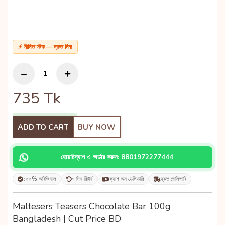
⚡ সীমিত স্টক — দ্রুত নিন!
735
Tk
ADD TO CART
BUY NOW
হোয়াটস্যাপ এ অর্ডার করুন: 8801972277444
১০০% অরিজিনাল
৭ দিন রিটার্ন
ক্যাশ অন ডেলিভারি
দ্রুত ডেলিভারি
Maltesers Teasers Chocolate Bar 100g
Bangladesh | Cut Price BD