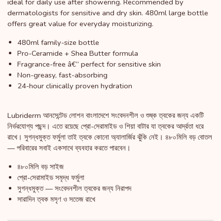
ideal for daily use after showering. Recommended by
dermatologists for sensitive and dry skin. 480ml large bottle
offers great value for everyday moisturizing.
480ml family-size bottle
Pro-Ceramide + Shea Butter formula
Fragrance-free â€” perfect for sensitive skin
Non-greasy, fast-absorbing
24-hour clinically proven hydration
Lubriderm আনসেন্টেড লোশন বাংলাদেশে সংবেদনশীল ও শুষ্ক ত্বকের জন্য একটি
নির্ভরযোগ্য পছন্দ। এতে রয়েছে প্রো-সেরামাইড ও শিয়া বাটার যা ত্বকের আর্দ্রতা ধরে
রাখে। সুগন্ধমুক্ত ফর্মুলা তাই ত্বকে কোনো অ্যালার্জির ঝুঁকি নেই। ৪৮০মিলি বড় বোতল
— পরিবারের সবাই একসাথে ব্যবহার করতে পারবেন।
৪৮০মিলি বড় সাইজ
প্রো-সেরামাইড সমৃদ্ধ ফর্মুলা
সুগন্ধমুক্ত — সংবেদনশীল ত্বকের জন্য নিরাপদ
সারাদিন ত্বক মসৃণ ও সতেজ রাখে