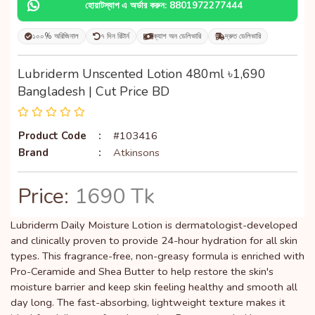
হোয়াটস্যাপ এ অর্ডার করুন: 8801972277444
১০০% অরিজিনাল
৭ দিন রিটার্ন
ক্যাশ অন ডেলিভারি
দ্রুত ডেলিভারি
Lubriderm Unscented Lotion 480ml ৳1,690
Bangladesh | Cut Price BD
Product Code
:
#103416
Brand
:
Atkinsons
Price:
1690 Tk
Lubriderm Daily Moisture Lotion is dermatologist-developed
and clinically proven to provide 24-hour hydration for all skin
types. This fragrance-free, non-greasy formula is enriched with
Pro-Ceramide and Shea Butter to help restore the skin's
moisture barrier and keep skin feeling healthy and smooth all
day long. The fast-absorbing, lightweight texture makes it