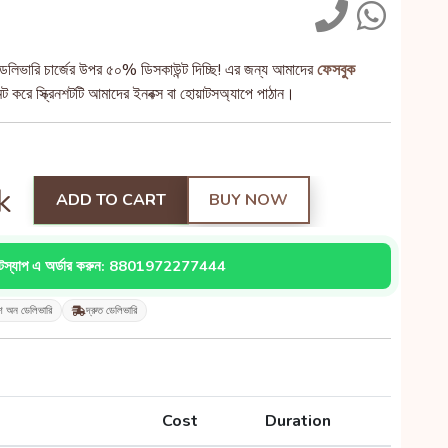
েলিভারি চার্জের উপর ৫০% ডিসকাউন্ট দিচ্ছি! এর জন্য আমাদের
ফেসবুক
 করে স্ক্রিনশটটি আমাদের ইনবক্স বা হোয়াটসঅ্যাপে পাঠান।
k
ADD TO CART
BUY NOW
াটস্যাপ এ অর্ডার করুন: 8801972277444
শ অন ডেলিভারি
দ্রুত ডেলিভারি
Cost
Duration