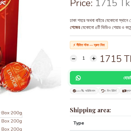
Price:
1715 Tk
ঢাকা শহরে অথবা বাইরে যেকোনো স্থানে ড
পেজের
যেকোনো ৫টি ভিডিও শেয়ার ও কমেন্ট
⚡ সীমিত স্টক — দ্রুত নিন!
1715
T
হোয়
১০০% অরিজিনাল
৭ দিন রিটার্ন
ক্যা
Shipping area:
Type