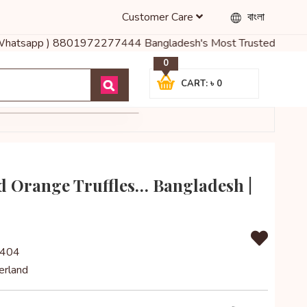
Customer Care
বাংলা
নঃ ( Whatsapp ) 8801972277444 Bangladesh's Most Trusted Online Sh
0
CART: ৳ 0
d Orange Truffles… Bangladesh |
404
erland