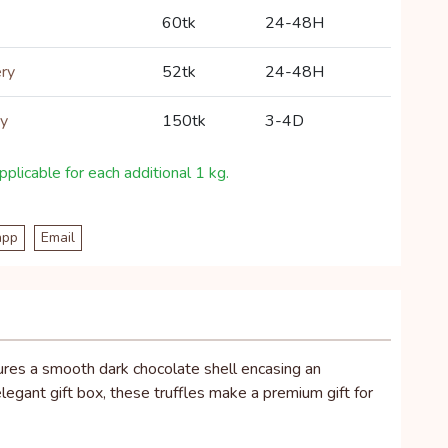
60tk
24-48H
ery
52tk
24-48H
ry
150tk
3-4D
plicable for each additional 1 kg.
app
Email
atures a smooth dark chocolate shell encasing an
 elegant gift box, these truffles make a premium gift for