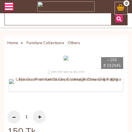
িভারী সংক্রান্ত যেকোনো জিজ্ঞাসায় কল করুনঃ ( Whatsapp ) 880197227744
0
Home
>
Furniture Collection
>
Others
৳ 150
# 102945
👆 ছবিতে ট্যাপ করুন বড় করে দেখতে
150
Tk