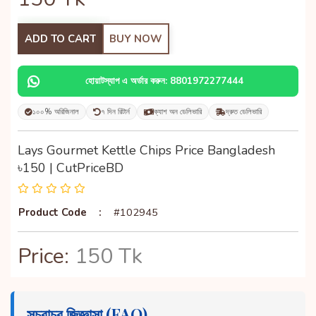
ADD TO CART
BUY NOW
হোয়াটস্যাপ এ অর্ডার করুন: 8801972277444
১০০% অরিজিনাল
৭ দিন রিটার্ন
ক্যাশ অন ডেলিভারি
দ্রুত ডেলিভারি
Lays Gourmet Kettle Chips Price Bangladesh
৳150 | CutPriceBD
Product Code
:
#102945
Price:
150 Tk
সচরাচর জিজ্ঞাসা (FAQ)