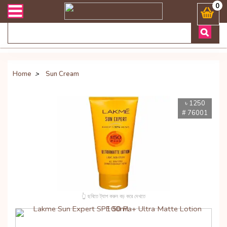
সংক্রান্ত যেকোনো জিজ্ঞাসায় কল করুনঃ ( Whatsapp ) 8801972277444 Bang
0
Home
>
Sun Cream
৳ 1250
# 76001
👆 ছবিতে ট্যাপ করুন বড় করে দেখতে