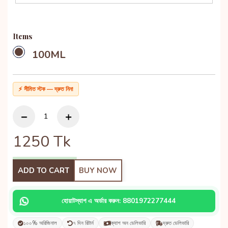
Items
100ML
⚡ সীমিত স্টক — দ্রুত নিন!
1250
Tk
ADD TO CART
BUY NOW
হোয়াটস্যাপ এ অর্ডার করুন: 8801972277444
১০০% অরিজিনাল
৭ দিন রিটার্ন
ক্যাশ অন ডেলিভারি
দ্রুত ডেলিভারি