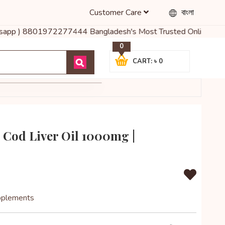
Customer Care
বাংলা
sapp ) 8801972277444 Bangladesh's Most Trusted Online Shop for Ba
0
CART: ৳ 0
 Cod Liver Oil 1000mg |
pplements