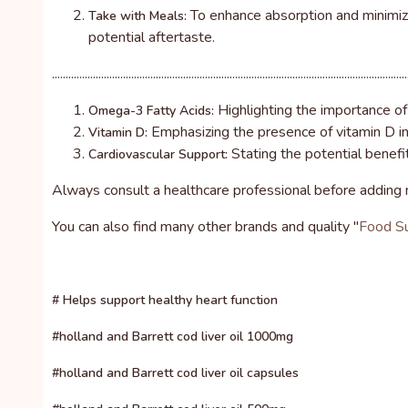
To enhance absorption and minimize 
Take with Meals:
potential aftertaste.
..................................................................................................................................
Highlighting the importance of 
Omega-3 Fatty Acids:
Emphasizing the presence of vitamin D in t
Vitamin D:
Stating the potential benefit
Cardiovascular Support:
Always consult a healthcare professional before adding n
You can also find many other brands and quality "
Food S
# Helps support healthy heart function
#holland and Barrett cod liver oil 1000mg
#holland and Barrett cod liver oil capsules