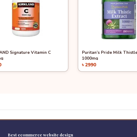
ck View
Quick View
AND Signature Vitamin C
Puritan’s Pride Milk Thistl
mg
1000mg
0
৳ 2990
Add to Cart
Add to Cart
Best ecommerce website design