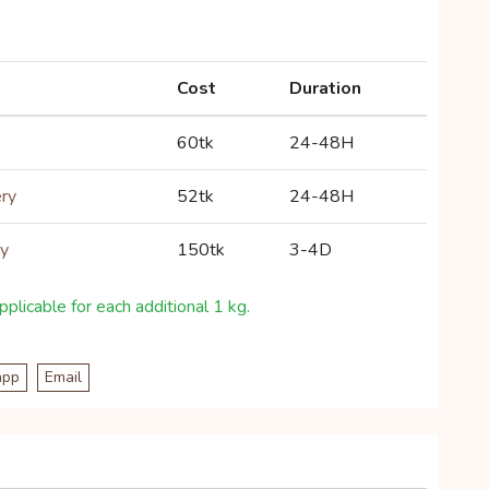
Cost
Duration
60tk
24-48H
ery
52tk
24-48H
ry
150tk
3-4D
plicable for each additional 1 kg.
app
Email