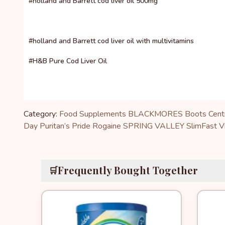
#holland and Barrett cod liver oil 500mg
#holland and Barrett cod liver oil with multivitamins
#H&B Pure Cod Liver Oil
Category:
Food Supplements
BLACKMORES
Boots
Cen
Day
Puritan’s Pride
Rogaine
SPRING VALLEY
SlimFast
V
Frequently Bought Together
🛒