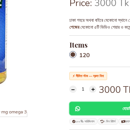
Price:
3000 Tk
ঢাকা শহরে অথবা বাইরে যেকোনো স্থানে ড
পেজের
যেকোনো ৫টি ভিডিও শেয়ার ও কমেন্ট
Items
120
⚡ সীমিত স্টক — দ্রুত নিন!
3000
T
হোয়
১০০% অরিজিনাল
৭ দিন রিটার্ন
ক্যা