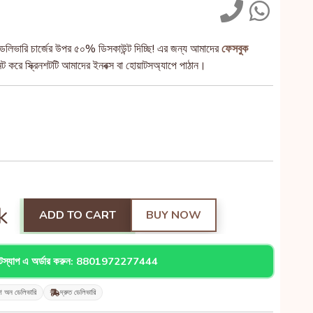
েলিভারি চার্জের উপর ৫০% ডিসকাউন্ট দিচ্ছি! এর জন্য আমাদের
ফেসবুক
 করে স্ক্রিনশটটি আমাদের ইনবক্স বা হোয়াটসঅ্যাপে পাঠান।
k
ADD TO CART
BUY NOW
াটস্যাপ এ অর্ডার করুন: 8801972277444
শ অন ডেলিভারি
দ্রুত ডেলিভারি