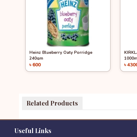
Quick View
Qui
Heinz Blueberry Oaty Porridge
KIRKL
240gm
1000
৳ 600
৳ 430
Add to Cart
Related Products
Useful Links