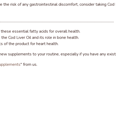
the risk of any gastrointestinal discomfort, consider taking Cod 
...................................................................................................................................................
these essential fatty acids for overall health.
he Cod Liver Oil and its role in bone health.
s of the product for heart health.
ew supplements to your routine, especially if you have any existi
upplements
" from us.