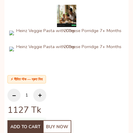
⚡ সীমিত স্টক — দ্রুত নিন!
1127
Tk
ADD TO CART
BUY NOW