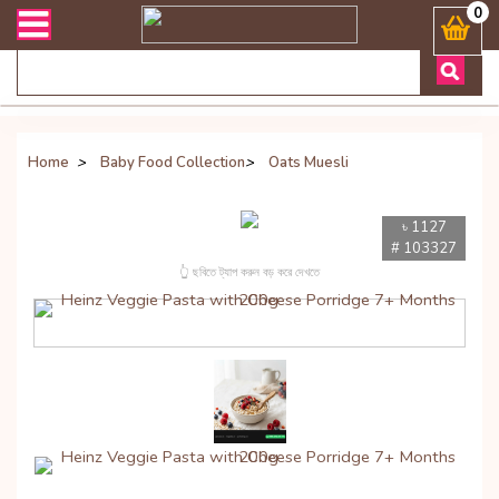
লিভারী সংক্রান্ত যেকোনো জিজ্ঞাসায় কল করুনঃ ( Whatsapp ) 88019722774
0
Home
>
Baby Food Collection
>
Oats Muesli
৳ 1127
# 103327
👆 ছবিতে ট্যাপ করুন বড় করে দেখতে