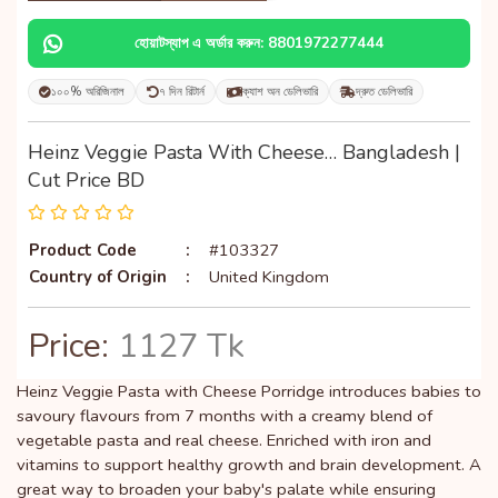
হোয়াটস্যাপ এ অর্ডার করুন: 8801972277444
১০০% অরিজিনাল
৭ দিন রিটার্ন
ক্যাশ অন ডেলিভারি
দ্রুত ডেলিভারি
Heinz Veggie Pasta With Cheese… Bangladesh |
Cut Price BD
Product Code
:
#103327
Country of Origin
:
United Kingdom
Price:
1127 Tk
Heinz Veggie Pasta with Cheese Porridge introduces babies to
savoury flavours from 7 months with a creamy blend of
vegetable pasta and real cheese. Enriched with iron and
vitamins to support healthy growth and brain development. A
great way to broaden your baby's palate while ensuring