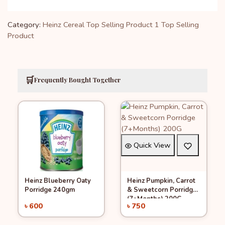
Category:
Heinz Cereal
Top Selling Product 1
Top Selling
Product
🛒
Frequently Bought Together
Quick View
Heinz Blueberry Oaty
Heinz Pumpkin, Carrot
Quick View
Add to Cart
Add to Cart
Porridge 240gm
& Sweetcorn Porridge
(7+Months) 200G
৳ 600
৳ 750