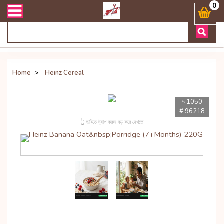
বং ডেলিভারী সংক্রান্ত যেকোনো জিজ্ঞাসায় কল করুনঃ ( Whatsapp ) 8801972
0
Home
>
Heinz Cereal
৳ 1050
# 96218
👆 ছবিতে ট্যাপ করুন বড় করে দেখতে