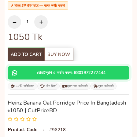
⚡ মাত্র 5টি বাকি আছে — দ্রুত অর্ডার করুন!
1050
Tk
ADD TO CART
BUY NOW
হোয়াটস্যাপ এ অর্ডার করুন: 8801972277444
১০০% অরিজিনাল
৭ দিন রিটার্ন
ক্যাশ অন ডেলিভারি
দ্রুত ডেলিভারি
Heinz Banana Oat Porridge Price In Bangladesh
৳1050 | CutPriceBD
Product Code
:
#96218