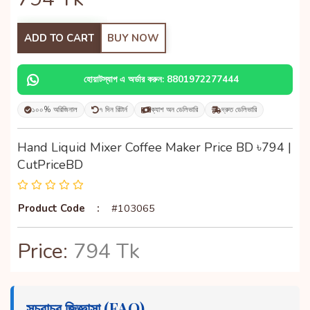
ADD TO CART
BUY NOW
হোয়াটস্যাপ এ অর্ডার করুন: 8801972277444
১০০% অরিজিনাল
৭ দিন রিটার্ন
ক্যাশ অন ডেলিভারি
দ্রুত ডেলিভারি
Hand Liquid Mixer Coffee Maker Price BD ৳794 |
CutPriceBD
Product Code
:
#103065
Price:
794 Tk
সচরাচর জিজ্ঞাসা (FAQ)