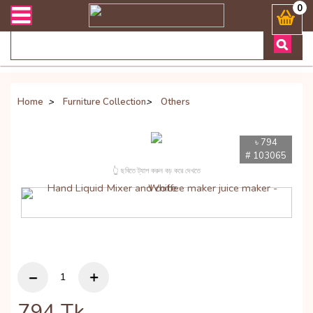
লিভারী সংক্রান্ত যেকোনো জিজ্ঞাসায় কল করুনঃ ( Whatsapp ) 880197227744
0
Home
>
Furniture Collection
>
Others
৳ 794
# 103065
👆 ছবিতে ট্যাপ করুন বড় করে দেখতে
794
Tk