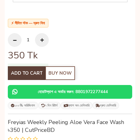
⚡ সীমিত স্টক — দ্রুত নিন!
350
Tk
ADD TO CART
BUY NOW
হোয়াটস্যাপ এ অর্ডার করুন: 8801972277444
১০০% অরিজিনাল
৭ দিন রিটার্ন
ক্যাশ অন ডেলিভারি
দ্রুত ডেলিভারি
Freyias Weekly Peeling Aloe Vera Face Wash
৳350 | CutPriceBD