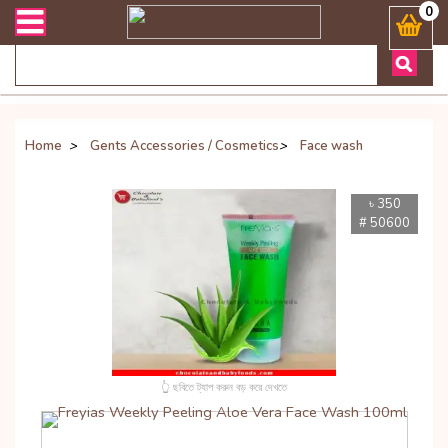
েলিভারী সংক্রান্ত যেকোনো জিজ্ঞাসায় কল করুনঃ ( Whatsapp ) 88019722774
0
Home
>
Gents Accessories / Cosmetics
>
Face wash
৳ 350
# 50600
👆 ছবিতে ট্যাপ করুন বড় করে দেখতে