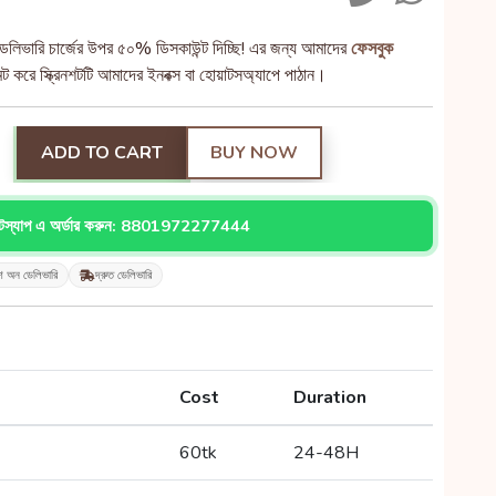
েলিভারি চার্জের উপর ৫০% ডিসকাউন্ট দিচ্ছি! এর জন্য আমাদের
ফেসবুক
 করে স্ক্রিনশটটি আমাদের ইনবক্স বা হোয়াটসঅ্যাপে পাঠান।
ADD TO CART
BUY NOW
াটস্যাপ এ অর্ডার করুন: 8801972277444
শ অন ডেলিভারি
দ্রুত ডেলিভারি
Cost
Duration
60tk
24-48H