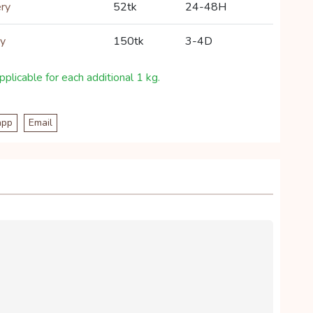
ery
52tk
24-48H
ry
150tk
3-4D
plicable for each additional 1 kg.
app
Email