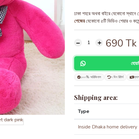
ঢাকা শহরে অথবা বাইরে যেকোনো স্থানে ড
পেজের
যেকোনো ৫টি ভিডিও শেয়ার ও কমেন্ট
690
Tk
হোয়
১০০% অরিজিনাল
৭ দিন রিটার্ন
ক্যা
Shipping area:
Type
Inside Dhaka home delivery