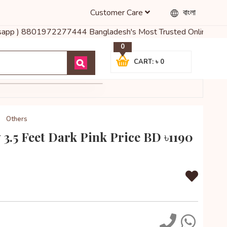
Customer Care
বাংলা
atsapp ) 8801972277444 Bangladesh's Most Trusted Online Shop for
0
CART: ৳ 0
Others
3.5 Feet Dark Pink Price BD ৳1190