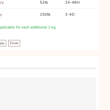
ery
52tk
24-48H
ry
150tk
3-4D
plicable for each additional 1 kg.
app
Email