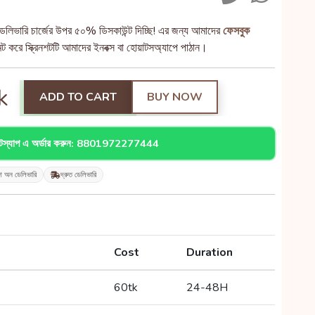
েলিভারি চার্জের উপর ৫০% ডিসকাউন্ট দিচ্ছি! এর জন্য আমাদের
ফেসবুক
 করে স্ক্রিনশটটি আমাদের ইনবক্স বা হোয়াটসঅ্যাপে পাঠান।
k
ADD TO CART
BUY NOW
াটস্যাপ এ অর্ডার করুন: 8801972277444
শ অন ডেলিভারি
দ্রুত ডেলিভারি
Cost
Duration
60tk
24-48H