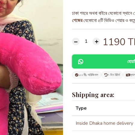
ঢাকা শহরে অথবা বাইরে যেকোনো স্থানে ড
পেজের
যেকোনো ৫টি ভিডিও শেয়ার ও কমেন্ট
1190
T
হোয়
১০০% অরিজিনাল
৭ দিন রিটার্ন
ক্যা
Shipping area:
Type
Inside Dhaka home delivery