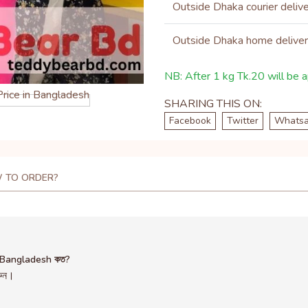
Outside Dhaka courier deliv
Outside Dhaka home delive
NB: After 1 kg Tk.20 will be ap
SHARING THIS ON:
Facebook
Twitter
Whats
 TO ORDER?
n Bangladesh কত?
রুন।