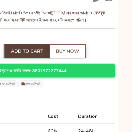
েলিভারি চার্জের উপর ৫০% ডিসকাউন্ট দিচ্ছি! এর জন্য আমাদের
ফেসবুক
 করে স্ক্রিনশটটি আমাদের ইনবক্স বা হোয়াটসঅ্যাপে পাঠান।
ADD TO CART
BUY NOW
াটস্যাপ এ অর্ডার করুন: 8801972277444
শ অন ডেলিভারি
দ্রুত ডেলিভারি
Cost
Duration
60tk
24-48H