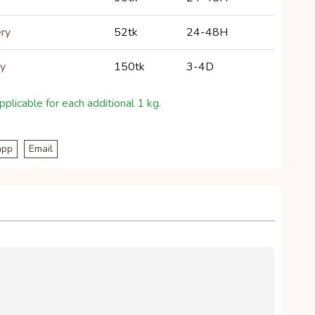
ery
52tk
24-48H
ry
150tk
3-4D
plicable for each additional 1 kg.
app
Email