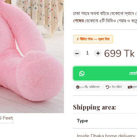
ঢাকা শহরে অথবা বাইরে যেকোনো স্থানে ড
পেজের
যেকোনো ৫টি ভিডিও শেয়ার ও কমেন্ট
⚡ সীমিত স্টক — দ্রুত নিন!
699
Tk
হোয়
১০০% অরিজিনাল
৭ দিন রিটার্ন
ক্যা
Shipping area:
Type
Inside Dhaka home delivery