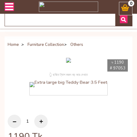
ারী সংক্রান্ত যেকোনো জিজ্ঞাসায় কল করুনঃ ( Whatsapp ) 8801972277444 B
0
Home
>
Furniture Collection
>
Others
৳ 1190
# 97053
👆 ছবিতে ট্যাপ করুন বড় করে দেখতে
1190
Tk