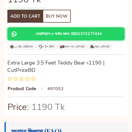
ADD TO CART
BUY NOW
হোয়াটস্যাপ এ অর্ডার করুন: 8801972277444
১০০% অরিজিনাল
৭ দিন রিটার্ন
ক্যাশ অন ডেলিভারি
দ্রুত ডেলিভারি
Extra Large 3.5 Feet Teddy Bear ৳1190 |
CutPriceBD
Product Code
:
#97053
Price:
1190 Tk
সচরাচর জিজ্ঞাসা (FAQ)