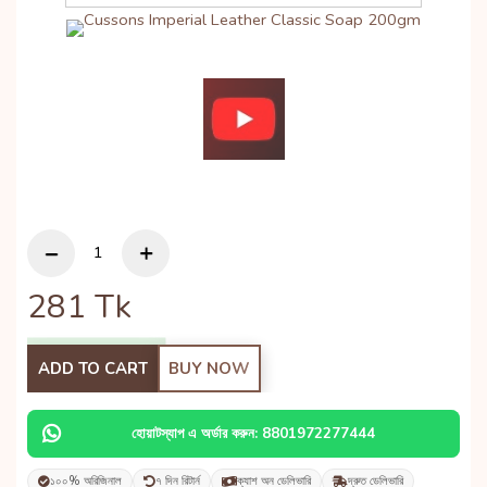
281
Tk
ADD TO CART
BUY NOW
হোয়াটস্যাপ এ অর্ডার করুন: 8801972277444
১০০% অরিজিনাল
৭ দিন রিটার্ন
ক্যাশ অন ডেলিভারি
দ্রুত ডেলিভারি