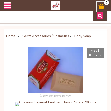
যেকোনো জিজ্ঞাসায় কল করুনঃ ( Whatsapp ) 8801972277444 Bangladesh's Mo
0
Home
>
Gents Accessories / Cosmetics
>
Body Soap
৳ 281
# 63792
👆 ছবিতে ট্যাপ করুন বড় করে দেখতে