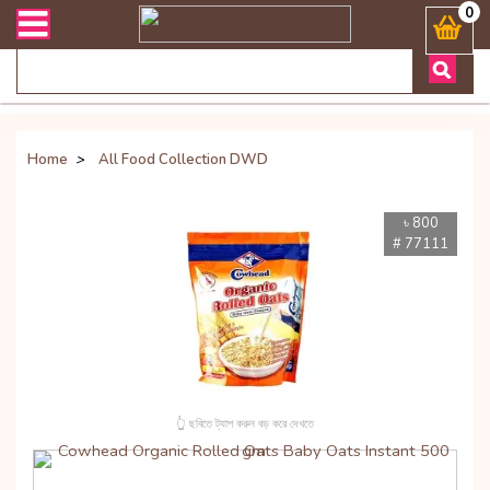
লিভারী সংক্রান্ত যেকোনো জিজ্ঞাসায় কল করুনঃ ( Whatsapp ) 880197227744
0
Home
>
All Food Collection DWD
৳ 800
# 77111
👆 ছবিতে ট্যাপ করুন বড় করে দেখতে