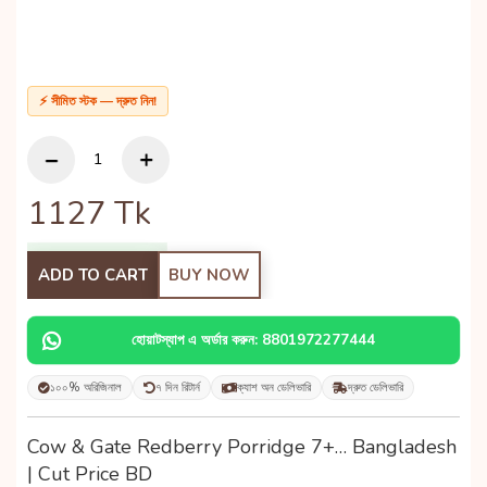
⚡ সীমিত স্টক — দ্রুত নিন!
1127
Tk
ADD TO CART
BUY NOW
হোয়াটস্যাপ এ অর্ডার করুন: 8801972277444
১০০% অরিজিনাল
৭ দিন রিটার্ন
ক্যাশ অন ডেলিভারি
দ্রুত ডেলিভারি
Cow & Gate Redberry Porridge 7+… Bangladesh
| Cut Price BD