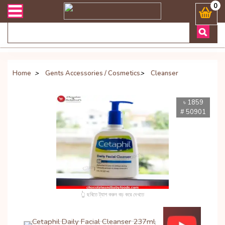
ারী সংক্রান্ত যেকোনো জিজ্ঞাসায় কল করুনঃ ( Whatsapp ) 8801972277444 
0
Home
>
Gents Accessories / Cosmetics
>
Cleanser
৳ 1859
# 50901
👆 ছবিতে ট্যাপ করুন বড় করে দেখতে