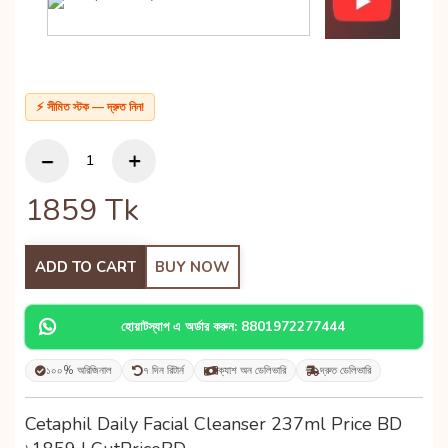
⚡ সীমিত স্টক — দ্রুত নিন!
1859
Tk
ADD TO CART
BUY NOW
হোয়াটস্যাপ এ অর্ডার করুন: 8801972277444
১০০% অরিজিনাল
৭ দিন রিটার্ন
ক্যাশ অন ডেলিভারি
দ্রুত ডেলিভারি
Cetaphil Daily Facial Cleanser 237ml Price BD