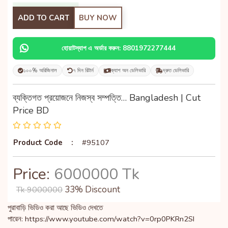
ADD TO CART
BUY NOW
হোয়াটস্যাপ এ অর্ডার করুন: 8801972277444
১০০% অরিজিনাল
৭ দিন রিটার্ন
ক্যাশ অন ডেলিভারি
দ্রুত ডেলিভারি
ব্যক্তিগত প্রয়োজনে নিজস্ব সম্পত্তি… Bangladesh | Cut
Price BD
Product Code
:
#95107
Price:
6000000 Tk
33% Discount
Tk 9000000
পুরাবাড়ি ভিডিও করা আছে ভিডিও দেখতে
পারেন: https://www.youtube.com/watch?v=0rp0PKRn2SI