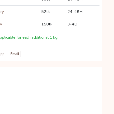
ery
52tk
24-48H
ry
150tk
3-4D
plicable for each additional 1 kg.
app
Email