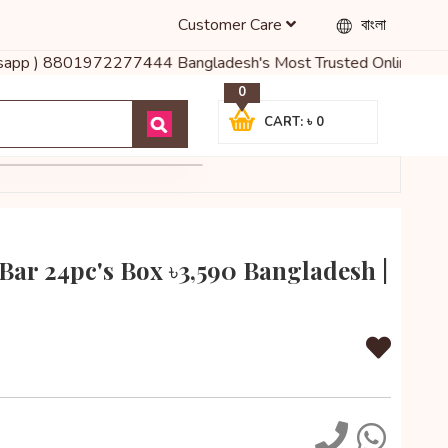
Customer Care
বাংলা
hatsapp ) 8801972277444 Bangladesh's Most Trusted Online Shop fo
0
CART: ৳ 0
Bar 24pc's Box ৳3,590 Bangladesh |