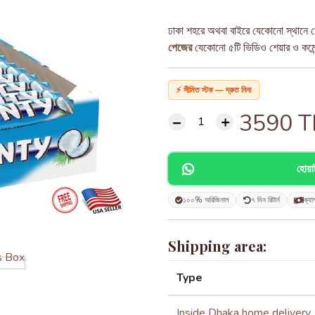
ঢাকা শহরে অথবা বাইরে যেকোনো স্থানে ড
পেজের
যেকোনো ৫টি ভিডিও শেয়ার ও কমেন্ট
⚡ সীমিত স্টক — দ্রুত নিন!
3590
T
হোয়
১০০% অরিজিনাল
৭ দিন রিটার্ন
ক্যা
Shipping area:
Type
Inside Dhaka home delivery