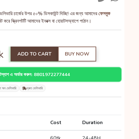
েলিভারি চার্জের উপর ৫০% ডিসকাউন্ট দিচ্ছি! এর জন্য আমাদের
ফেসবুক
 করে স্ক্রিনশটটি আমাদের ইনবক্স বা হোয়াটসঅ্যাপে পাঠান।
k
ADD TO CART
BUY NOW
াটস্যাপ এ অর্ডার করুন: 8801972277444
শ অন ডেলিভারি
দ্রুত ডেলিভারি
Cost
Duration
60tk
24-48H