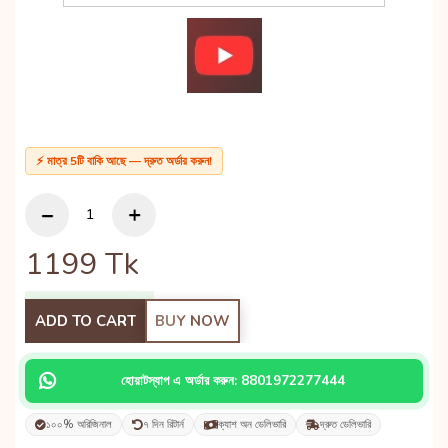
⚡ মাত্র 5টি বাকি আছে — দ্রুত অর্ডার করুন!
1199
Tk
ADD TO CART
BUY NOW
হোয়াটস্যাপ এ অর্ডার করুন: 8801972277444
১০০% অরিজিনাল
৭ দিন রিটার্ন
ক্যাশ অন ডেলিভারি
দ্রুত ডেলিভারি