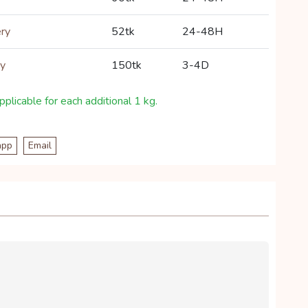
ery
52tk
24-48H
ry
150tk
3-4D
plicable for each additional 1 kg.
app
Email