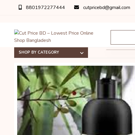
8801972277444
cutpricebd@gmail.com
অর্ডার
SHOP BY CATEGORY