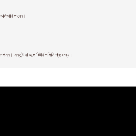
েলিভারি পাবেন।
। সন্তুষ্ট না হলে রিটার্ন পলিসি প্রযোজ্য।