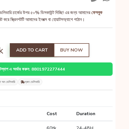
েলিভারি চার্জের উপর ৫০% ডিসকাউন্ট দিচ্ছি! এর জন্য আমাদের
ফেসবুক
 করে স্ক্রিনশটটি আমাদের ইনবক্স বা হোয়াটসঅ্যাপে পাঠান।
k
ADD TO CART
BUY NOW
াটস্যাপ এ অর্ডার করুন: 8801972277444
শ অন ডেলিভারি
দ্রুত ডেলিভারি
Cost
Duration
60tk
24-48H