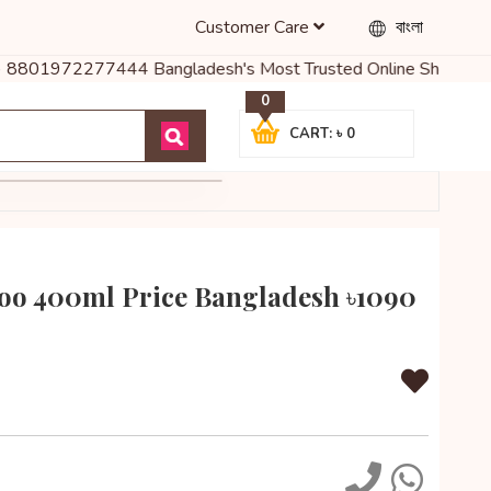
Customer Care
বাংলা
801972277444 Bangladesh's Most Trusted Online Shop for Baby Food,
0
CART: ৳ 0
oo 400ml Price Bangladesh ৳1090