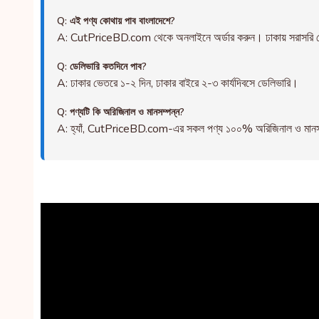
Q: এই পণ্য কোথায় পাব বাংলাদেশে?
A: CutPriceBD.com থেকে অনলাইনে অর্ডার করুন। ঢাকায় সরাসরি ড
Q: ডেলিভারি কতদিনে পাব?
A: ঢাকার ভেতরে ১-২ দিন, ঢাকার বাইরে ২-৩ কার্যদিবসে ডেলিভারি।
Q: পণ্যটি কি অরিজিনাল ও মানসম্পন্ন?
A: হ্যাঁ, CutPriceBD.com-এর সকল পণ্য ১০০% অরিজিনাল ও মানসম্পন্ন