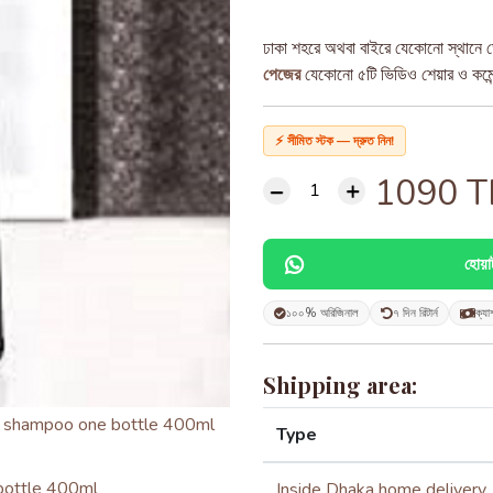
ঢাকা শহরে অথবা বাইরে যেকোনো স্থানে ড
পেজের
যেকোনো ৫টি ভিডিও শেয়ার ও কমেন্ট
⚡ সীমিত স্টক — দ্রুত নিন!
1090
T
হোয়
১০০% অরিজিনাল
৭ দিন রিটার্ন
ক্যা
Shipping area:
Type
Inside Dhaka home delivery