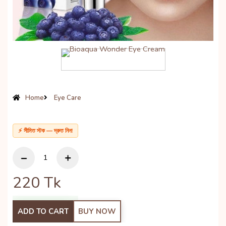
Home
Eye Care
⚡ সীমিত স্টক — দ্রুত নিন!
220
Tk
ADD TO CART
BUY NOW