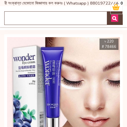
িভারী সংক্রান্ত যেকোনো জিজ্ঞাসায় কল করুনঃ ( Whatsapp ) 880197227744
0
৳ 220
# 78466