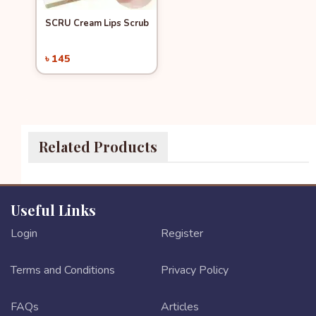
SCRU Cream Lips Scrub
Quick View
৳ 145
Add to Cart
Related Products
Useful Links
Login
Register
Terms and Conditions
Privacy Policy
FAQs
Articles