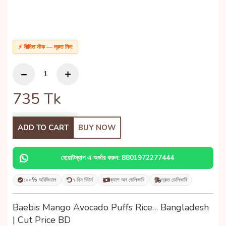
⚡ সীমিত স্টক — দ্রুত নিন!
735
Tk
ADD TO CART
BUY NOW
হোয়াটস্যাপ এ অর্ডার করুন: 8801972277444
১০০% অরিজিনাল
৭ দিন রিটার্ন
ক্যাশ অন ডেলিভারি
দ্রুত ডেলিভারি
Baebis Mango Avocado Puffs Rice… Bangladesh
| Cut Price BD