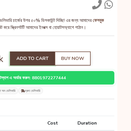
েলিভারি চার্জের উপর ৫০% ডিসকাউন্ট দিচ্ছি! এর জন্য আমাদের
ফেসবুক
 করে স্ক্রিনশটটি আমাদের ইনবক্স বা হোয়াটসঅ্যাপে পাঠান।
k
ADD TO CART
BUY NOW
াটস্যাপ এ অর্ডার করুন: 8801972277444
শ অন ডেলিভারি
দ্রুত ডেলিভারি
Cost
Duration