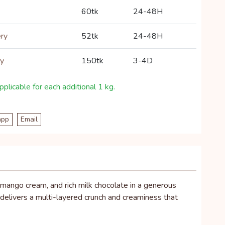
60tk
24-48H
ery
52tk
24-48H
ry
150tk
3-4D
plicable for each additional 1 kg.
app
Email
mango cream, and rich milk chocolate in a generous
 delivers a multi-layered crunch and creaminess that