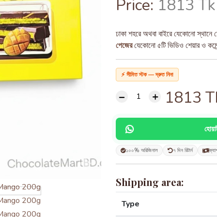
Price:
1813 Tk
ঢাকা শহরে অথবা বাইরে যেকোনো স্থানে ড
পেজের
যেকোনো ৫টি ভিডিও শেয়ার ও কমেন্ট
⚡ সীমিত স্টক — দ্রুত নিন!
1813
T
হোয়
১০০% অরিজিনাল
৭ দিন রিটার্ন
ক্যা
Shipping area:
Type