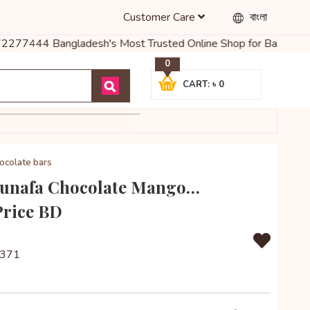
Customer Care
বাংলা
01972277444 Bangladesh's Most Trusted Online Shop for Baby Food, 
0
CART: ৳ 0
ocolate bars
Kunafa Chocolate Mango…
Price BD
371