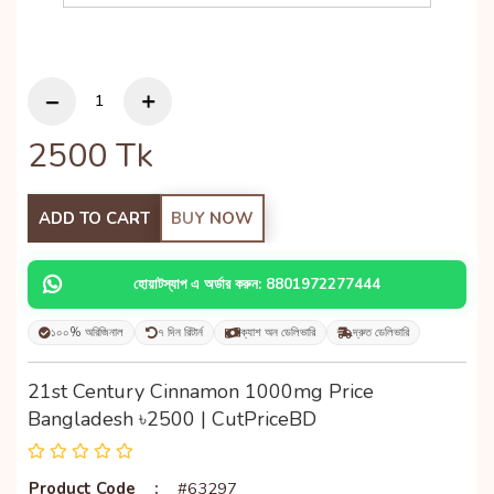
2500
Tk
ADD TO CART
BUY NOW
হোয়াটস্যাপ এ অর্ডার করুন: 8801972277444
১০০% অরিজিনাল
৭ দিন রিটার্ন
ক্যাশ অন ডেলিভারি
দ্রুত ডেলিভারি
21st Century Cinnamon 1000mg Price
Bangladesh ৳2500 | CutPriceBD
Product Code
:
#63297