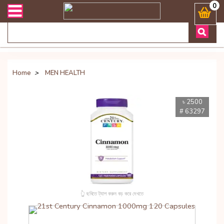
্রান্ত যেকোনো জিজ্ঞাসায় কল করুনঃ ( Whatsapp ) 8801972277444 Banglad
0
Home
>
MEN HEALTH
৳ 2500
# 63297
👆 ছবিতে ট্যাপ করুন বড় করে দেখতে