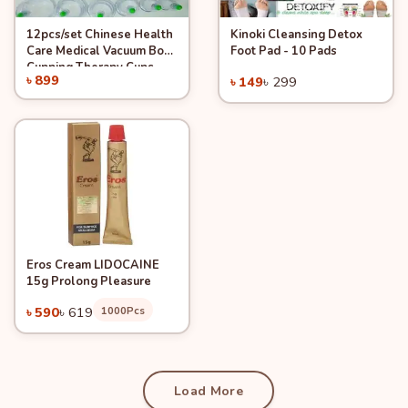
12pcs/set Chinese Health
Kinoki Cleansing Detox
Quick View
Quick View
Add to Cart
Add to Cart
Care Medical Vacuum Body
Foot Pad - 10 Pads
-50%
Cupping Therapy Cups
৳ 899
৳ 149
৳ 299
Massage
Eros Cream LIDOCAINE
Quick View
-4%
Add to Cart
15g Prolong Pleasure
৳ 590
৳ 619
1000Pcs
Load More