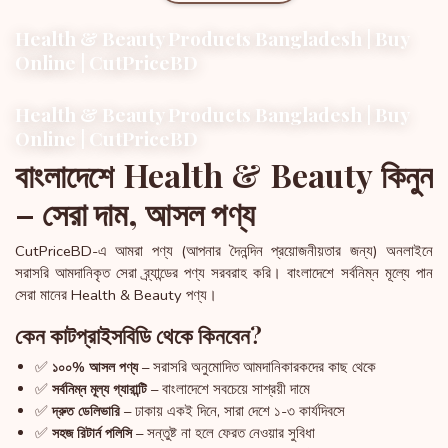
Health & Beauty Products Bangladesh | Buy
Online | CutPriceBD
Health & Beauty Products Bangladesh | Buy
Online | CutPriceBD
বাংলাদেশে Health & Beauty কিনুন
– সেরা দাম, আসল পণ্য
CutPriceBD-এ আমরা পণ্য (আপনার দৈনন্দিন প্রয়োজনীয়তার জন্য) অনলাইনে
সরাসরি আমদানিকৃত সেরা ব্র্যান্ডের পণ্য সরবরাহ করি। বাংলাদেশে সর্বনিম্ন মূল্যে পান
সেরা মানের Health & Beauty পণ্য।
কেন কাটপ্রাইসবিডি থেকে কিনবেন?
✅
– সরাসরি অনুমোদিত আমদানিকারকদের কাছ থেকে
১০০% আসল পণ্য
✅
– বাংলাদেশে সবচেয়ে সাশ্রয়ী দামে
সর্বনিম্ন মূল্য গ্যারান্টি
✅
– ঢাকায় একই দিনে, সারা দেশে ১-৩ কার্যদিবসে
দ্রুত ডেলিভারি
✅
– সন্তুষ্ট না হলে ফেরত নেওয়ার সুবিধা
সহজ রিটার্ন পলিসি